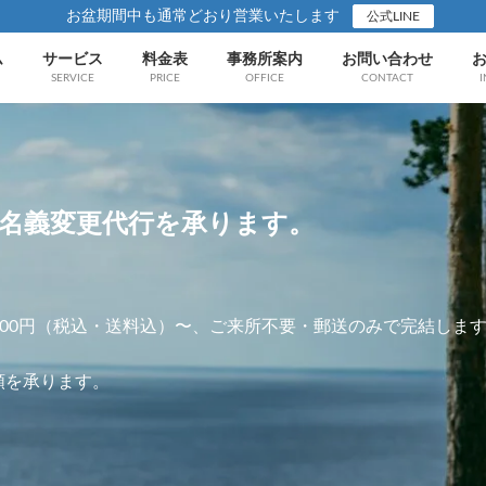
お盆期間中も通常どおり営業いたします
公式LINE
ム
サービス
料金表
事務所案内
お問い合わせ
SERVICE
PRICE
OFFICE
CONTACT
I
名義変更代行を承ります。
200円（税込・送料込）〜、ご来所不要・郵送のみで完結しま
頼を承ります。