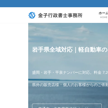
コ
ナ
ン
ビ
テ
ゲ
ホー
ン
ー
HOME
ツ
シ
へ
ョ
ス
ン
キ
に
ッ
移
プ
動
岩手県全域対応｜軽自動車の
盛岡・岩手・平泉ナンバーに対応。料金 7,
県外の販売店様・個人のお客様からのご依