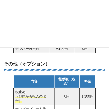
り）
所有権解除
6,600円
0円
住所変更
6,600円
0円
氏名変更
6,600円
0円
廃車
6,600円
0円
届出済証再交付
6,600円
0円
ナンバー再交付
9,900円
0円
その他（オプション）
報酬額（税
内容
料金
込）
税止め
（他県から転入の場
0円
1,100円
合）
ナンバープレート代