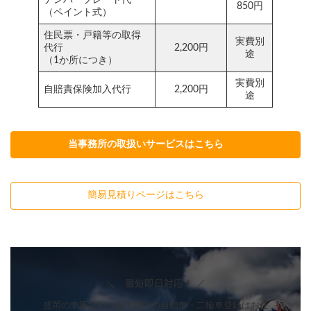
850円
（ペイント式）
住民票・戸籍等の取得
実費別
代行
2,200円
途
（1か所につき）
実費別
自賠責保険加入代行
2,200円
途
当事務所の取扱いサービスはこちら
簡易見積りページはこちら
＼ 最短即日対応！ ／
盛岡の車庫証明、岩手県内の自動車・二輪車登録はお任