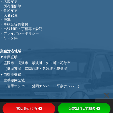
・名義変更
・所有権解除
・住所変更
・氏名変更
・廃車
・車検証等再交付
・出張封印・丁種再々委託
・プライバシーポリシー
・リンク集
業務対応地域：
▼車庫証明
盛岡市・滝沢市・紫波町・矢巾町・花巻市
（盛岡東署・盛岡西署・紫波署・花巻署）
▼自動車登録
岩手県内全域
（岩手ナンバー・盛岡ナンバー・平泉ナンバー）
COPYRIGHT (C)
金子行政書士事務所
ALL RIGHTS RESERVED.
電話をかける
公式LINEで相談
MENU
HOME
サービス
料金
お問い合わせ