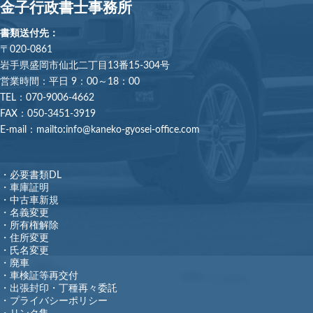
金子行政書士事務所
書類送付先：
〒020-0861
岩手県盛岡市仙北二丁目13番15-304号
営業時間：平日 9：00～18：00
TEL：070-9006-4662
FAX：050-3451-3919
E-mail：mailto
:
info@kaneko-gyosei-office.com
・必要書類DL
・車庫証明
・中古車新規
・名義変更
・所有権解除
・住所変更
・氏名変更
・廃車
・車検証等再交付
・出張封印・丁種再々委託
・プライバシーポリシー