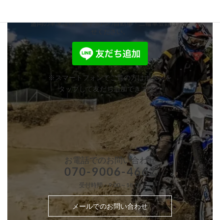
＼ 最短即日対応！ ／
盛岡の車庫証明、岩手県内の自動車・二輪車登録はお任
せください。
※スマートフォンでご覧の方はボタンを
タップして友だち追加できます。
お電話での
お問い合わせ
070-9006-4662
受付時間：9:00～18:00
メールでのお問い合わせ